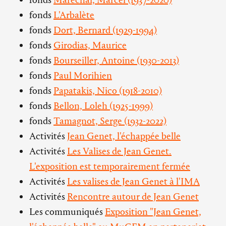
fonds
L'Arbalète
fonds
Dort, Bernard (1929-1994)
fonds
Girodias, Maurice
fonds
Bourseiller, Antoine (1930-2013)
fonds
Paul Morihien
fonds
Papatakis, Nico (1918-2010)
fonds
Bellon, Loleh (1925-1999)
fonds
Tamagnot, Serge (1932-2022)
Activités
Jean Genet, l'échappée belle
Activités
Les Valises de Jean Genet.
L'exposition est temporairement fermée
Activités
Les valises de Jean Genet à l'IMA
Activités
Rencontre autour de Jean Genet
Les communiqués
Exposition "Jean Genet,