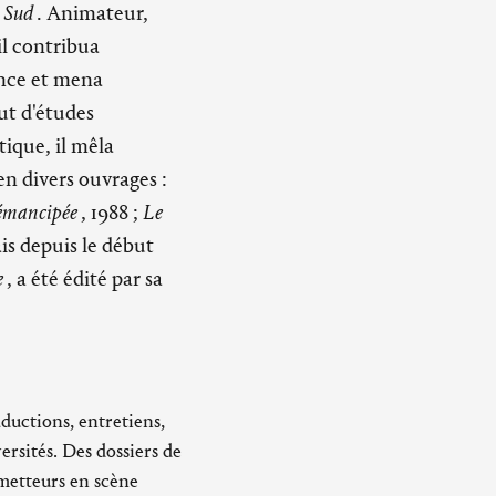
u Sud
. Animateur,
 il contribua
ance et mena
ut d'études
ique, il mêla
en divers ouvrages :
 émancipée
, 1988 ;
Le
is depuis le début
e
, a été édité par sa
aductions, entretiens,
rsités. Des dossiers de
metteurs en scène