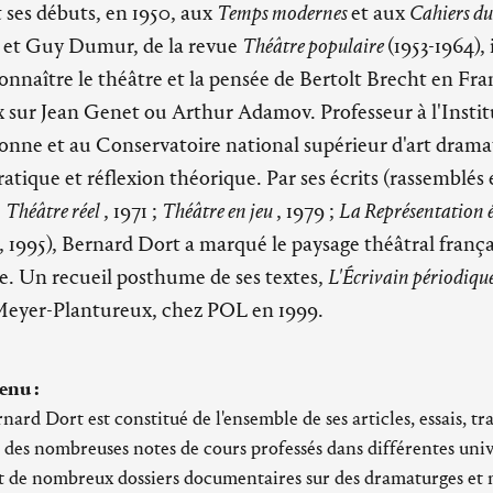
t ses débuts, en 1950, aux
Temps modernes
et aux
Cahiers d
 et Guy Dumur, de la revue
Théâtre populaire
(1953-1964),
nnaître le théâtre et la pensée de Bertolt Brecht en Fr
 sur Jean Genet ou Arthur Adamov. Professeur à l'Instit
bonne et au Conservatoire national supérieur d'art dramat
tique et réflexion théorique. Par ses écrits (rassemblés 
;
Théâtre réel
, 1971 ;
Théâtre en jeu
, 1979 ;
La Représentation
, 1995), Bernard Dort a marqué le paysage théâtral frança
e. Un recueil posthume de ses textes,
L'Écrivain périodiqu
Meyer-Plantureux, chez POL en 1999.
enu :
nard Dort est constitué de l'ensemble de ses articles, essais, tr
 des nombreuses notes de cours professés dans différentes unive
t de nombreux dossiers documentaires sur des dramaturges et 