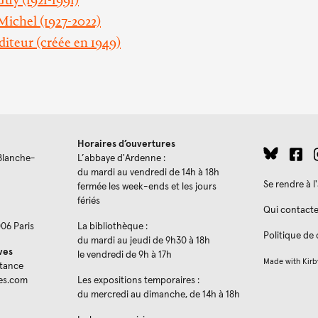
Michel (1927-2022)
diteur (créée en 1949)
Horaires d’ouvertures
Blanche-
L’abbaye d'Ardenne :
du mardi au vendredi de 14h à 18h
Se rendre à 
fermée les week-ends et les jours
fériés
Qui contacte
006 Paris
La bibliothèque :
Politique de 
du mardi au jeudi de 9h30 à 18h
ves
le vendredi de 9h à 17h
Made with
Kirb
stance
es.com
Les expositions temporaires :
du mercredi au dimanche, de 14h à 18h