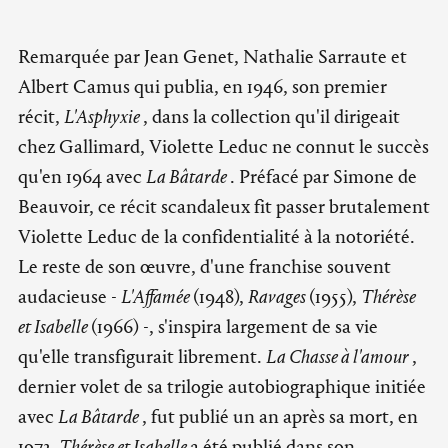
Remarquée par Jean Genet, Nathalie Sarraute et
Albert Camus qui publia, en 1946, son premier
récit,
L'Asphyxie
, dans la collection qu'il dirigeait
chez Gallimard, Violette Leduc ne connut le succès
qu'en 1964 avec
La Bâtarde
. Préfacé par Simone de
Beauvoir, ce récit scandaleux fit passer brutalement
Violette Leduc de la confidentialité à la notoriété.
Le reste de son œuvre, d'une franchise souvent
audacieuse -
L'Affamée
(1948),
Ravages
(1955),
Thérèse
et Isabelle
(1966) -, s'inspira largement de sa vie
qu'elle transfigurait librement.
La Chasse à l'amour
,
dernier volet de sa trilogie autobiographique initiée
avec
La Bâtarde
, fut publié un an après sa mort, en
1973.
Thérèse et Isabelle
a été publié dans son