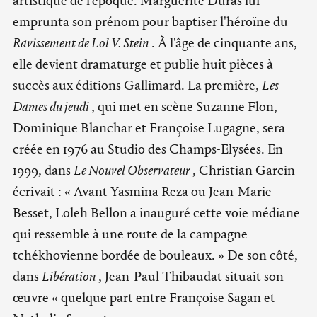
artistique de l'époque. Marguerite Duras lui
emprunta son prénom pour baptiser l'héroïne du
Ravissement de Lol V. Stein
. À l'âge de cinquante ans,
elle devient dramaturge et publie huit pièces à
succès aux éditions Gallimard. La première,
Les
Dames du jeudi
, qui met en scène Suzanne Flon,
Dominique Blanchar et Françoise Lugagne, sera
créée en 1976 au Studio des Champs-Elysées. En
1999, dans
Le Nouvel Observateur
, Christian Garcin
écrivait : « Avant Yasmina Reza ou Jean-Marie
Besset, Loleh Bellon a inauguré cette voie médiane
qui ressemble à une route de la campagne
tchékhovienne bordée de bouleaux. » De son côté,
dans
Libération
, Jean-Paul Thibaudat situait son
œuvre « quelque part entre Françoise Sagan et