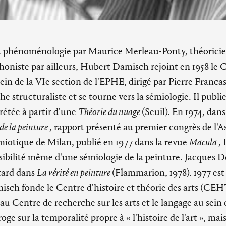
la phénoménologie par Maurice Merleau-Ponty, théoricien 
phoniste par ailleurs, Hubert Damisch rejoint en 1958 le 
sein de la VIe section de l'EPHE, dirigé par Pierre Francas
he structuraliste et se tourne vers la sémiologie. Il publi
rétée à partir d'une
Théorie du nuage
(Seuil). En 1974, dan
de la peinture
, rapport présenté au premier congrès de l'A
miotique de Milan, publié en 1977 dans la revue
Macula
,
ossibilité même d'une sémiologie de la peinture. Jacques D
tard dans
La vérité en peinture
(Flammarion, 1978). 1977 est
isch fonde le Centre d'histoire et théorie des arts (CE
au Centre de recherche sur les arts et le langage au sein
roge sur la temporalité propre à « l'histoire de l'art », mais