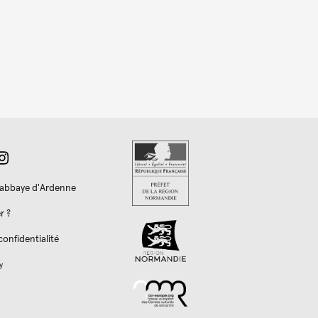
l'abbaye d'Ardenne
r ?
confidentialité
y