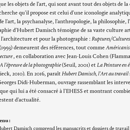
que les objets de l'art, qui sont avant tout des objets de l
erche qu'il propose est celui d'une iconologie analytique
 de l'art, la psychanalyse, l'anthropologie, la philosophie, l
raphie d'Hubert Damisch témoigne de sa vaste culture art
l'architecture et pour la photographie :
Ruptures/Culture
(1993) demeurent des références, tout comme
Américanism
tecture
, en collaboration avec Jean-Louis Cohen (Flamma
A l'épreuve de la photographie
(Seuil, 2001) et
La Peinture en é
ieck, 2010). En 2016, paraît
Hubert Damisch, l'Art au travail
Georges Didi-Huberman, ouvrage rassemblant les interve
oque qui lui a été consacré à l'EHESS et montrant combie
stent d'actualité.
enu :
Hubert Damisch comprend les manuscrits et dossiers de travail 