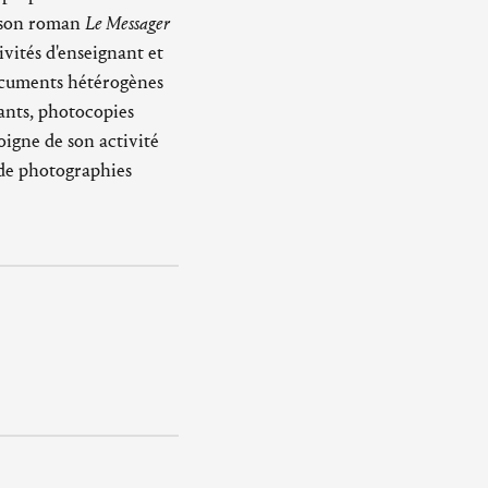
e son roman
Le Messager
ivités d'enseignant et
ocuments hétérogènes
iants, photocopies
oigne de son activité
 de photographies