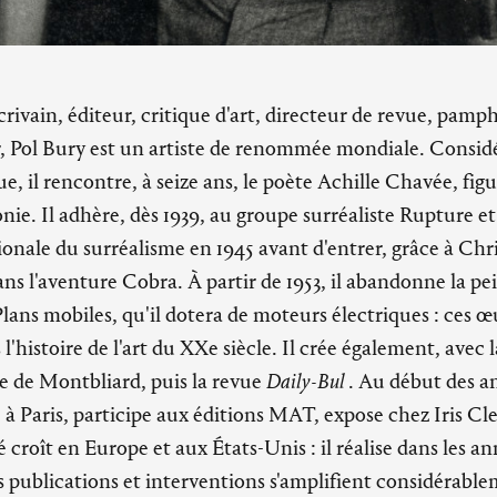
crivain, éditeur, critique d'art, directeur de revue, pamph
ur, Pol Bury est un artiste de renommée mondiale. Consi
que, il rencontre, à seize ans, le poète Achille Chavée, fi
ie. Il adhère, dès 1939, au groupe surréaliste Rupture et
tionale du surréalisme en 1945 avant d'entrer, grâce à Ch
ns l'aventure Cobra. À partir de 1953, il abandonne la pei
 Plans mobiles, qu'il dotera de moteurs électriques : ces œ
l'histoire de l'art du XXe siècle. Il crée également, avec
e de Montbliard, puis la revue
Daily-Bul
. Au début des an
le à Paris, participe aux éditions MAT, expose chez Iris Cl
 croît en Europe et aux États-Unis : il réalise dans les a
publications et interventions s'amplifient considérable