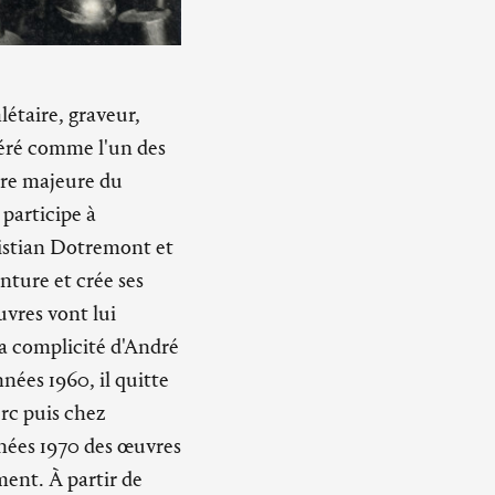
létaire, graveur,
déré comme l'un des
gure majeure du
 participe à
ristian Dotremont et
nture et crée ses
uvres vont lui
 la complicité d'André
nées 1960, il quitte
erc puis chez
nnées 1970 des œuvres
ment. À partir de