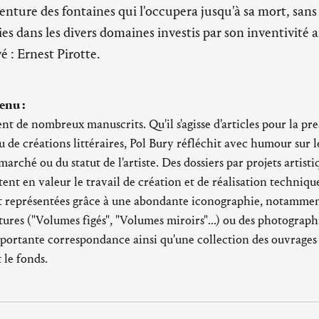
nture des fontaines qui l'occupera jusqu'à sa mort, sans 
s dans les divers domaines investis par son inventivité a
: Ernest Pirotte.
enu :
t de nombreux manuscrits. Qu'il s'agisse d'articles pour la pre
ou de créations littéraires, Pol Bury réfléchit avec humour sur le
rché ou du statut de l'artiste. Des dossiers par projets artisti
ent en valeur le travail de création et de réalisation techniqu
 représentées grâce à une abondante iconographie, notamment
tures ("Volumes figés", "Volumes miroirs"...) ou des photograph
mportante correspondance ainsi qu'une collection des ouvrages d
 le fonds.