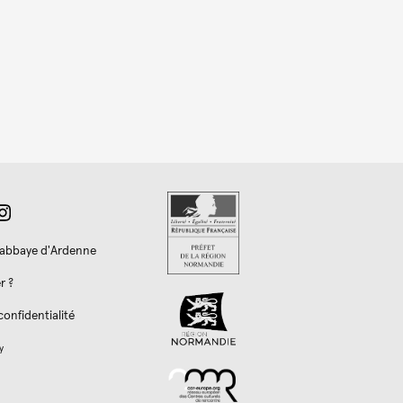
l'abbaye d'Ardenne
r ?
confidentialité
y