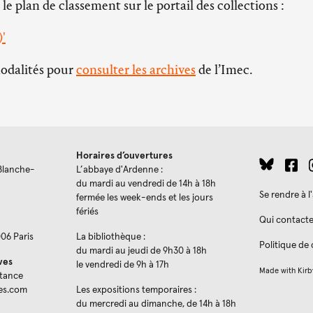
 le plan de classement sur le portail des collections :
)'
modalités pour
consulter les archives
de l’Imec.
Horaires d’ouvertures
Blanche-
L’abbaye d'Ardenne :
du mardi au vendredi de 14h à 18h
Se rendre à 
fermée les week-ends et les jours
fériés
Qui contacte
006 Paris
La bibliothèque :
Politique de 
du mardi au jeudi de 9h30 à 18h
ves
le vendredi de 9h à 17h
Made with
Kirb
stance
es.com
Les expositions temporaires :
du mercredi au dimanche, de 14h à 18h