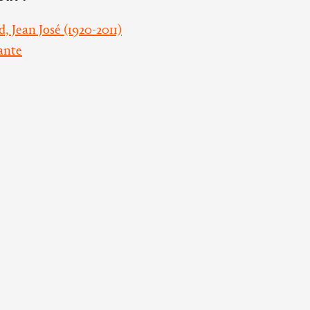
 Jean José (1920-2011)
ante
Horaires d’ouvertures
Blanche-
L’abbaye d'Ardenne :
du mardi au vendredi de 14h à 18h
Se rendre à 
fermée les week-ends et les jours
fériés
Qui contacte
006 Paris
La bibliothèque :
Politique de 
du mardi au jeudi de 9h30 à 18h
ves
le vendredi de 9h à 17h
Made with
Kirb
stance
es.com
Les expositions temporaires :
du mercredi au dimanche, de 14h à 18h