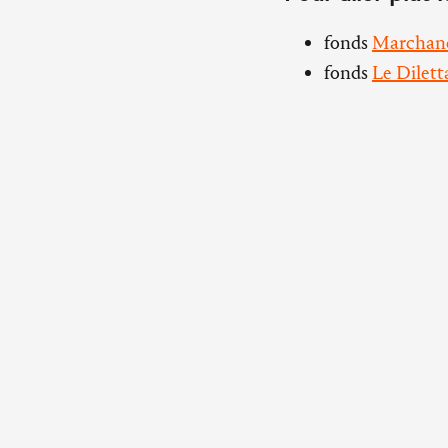
fonds
Marchand,
fonds
Le Dilett
Abbaye d’Ardenne
14280 Saint-Germain-la-
Herbe
tél. 02 31 29 37 37
Bureau parisien
6, rue Antoine Dubois, 75
Pour consulter les archi
Service d'orientation à di
chercheurs@imec-archiv