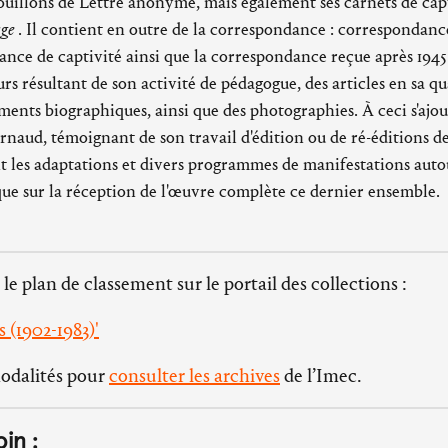
rouillons de Lettre anonyme, mais également ses carnets de capt
age
. Il contient en outre de la correspondance : correspondance
nce de captivité ainsi que la correspondance reçue après 1945.
rs résultant de son activité de pédagogue, des articles en sa qu
éments biographiques, ainsi que des photographies. À ceci s'ajou
naud, témoignant de son travail d'édition ou de ré-éditions d
t les adaptations et divers programmes de manifestations aut
ique sur la réception de l'œuvre complète ce dernier ensemble.
 le plan de classement sur le portail des collections :
 (1902-1983)'
modalités pour
consulter les archives
de l’Imec.
oin :