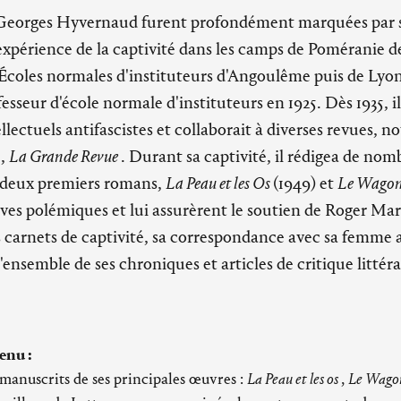
e Georges Hyvernaud furent profondément marquées par
 expérience de la captivité dans les camps de Poméranie d
Écoles normales d'instituteurs d'Angoulême puis de Lyon
esseur d'école normale d'instituteurs en 1925. Dès 1935, il 
ellectuels antifascistes et collaborait à diverses revues
s
,
La Grande Revue
. Durant sa captivité, il rédigea de nom
es deux premiers romans,
La Peau et les Os
(1949) et
Le Wagon
vives polémiques et lui assurèrent le soutien de Roger Ma
s carnets de captivité, sa correspondance avec sa femme 
l'ensemble de ses chroniques et articles de critique littéra
enu :
manuscrits de ses principales œuvres :
La Peau et les os
,
Le Wagon