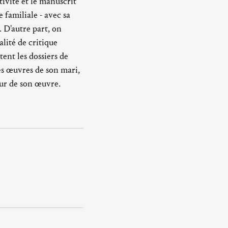
ivité et le manuscrit
 familiale - avec sa
 D'autre part, on
alité de critique
tent les dossiers de
es œuvres de son mari,
our de son œuvre.