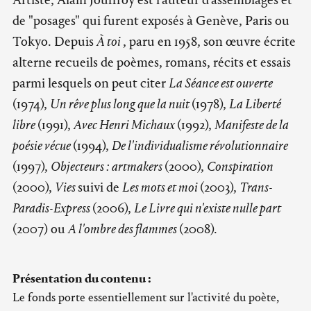
de "posages" qui furent exposés à Genève, Paris ou
Tokyo. Depuis
À toi
, paru en 1958, son œuvre écrite
alterne recueils de poèmes, romans, récits et essais
parmi lesquels on peut citer
La Séance est ouverte
(1974),
Un rêve plus long que la nuit
(1978),
La Liberté
libre
(1991),
Avec Henri Michaux
(1992),
Manifeste de la
poésie vécue
(1994),
De l'individualisme révolutionnaire
(1997),
Objecteurs : artmakers
(2000),
Conspiration
(2000),
Vies
suivi de
Les mots et moi
(2003),
Trans-
Paradis-Express
(2006),
Le Livre qui n'existe nulle part
(2007) ou
A l'ombre des flammes
(2008).
Présentation du contenu :
Le fonds porte essentiellement sur l'activité du poète,