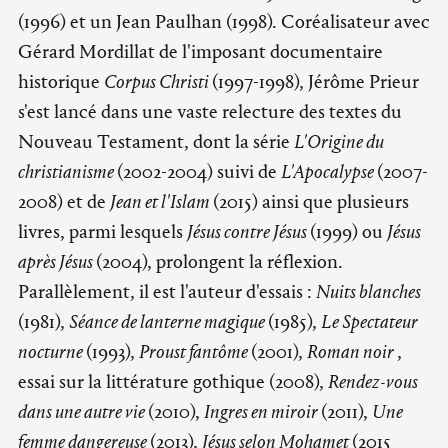
(1996) et un Jean Paulhan (1998). Coréalisateur avec
Gérard Mordillat de l'imposant documentaire
historique
Corpus Christi
(1997-1998), Jérôme Prieur
s'est lancé dans une vaste relecture des textes du
Nouveau Testament, dont la série
L'Origine du
christianisme
(2002-2004) suivi de
L'Apocalypse
(2007-
2008) et de
Jean et l'Islam
(2015) ainsi que plusieurs
livres, parmi lesquels
Jésus contre Jésus
(1999) ou
Jésus
après Jésus
(2004), prolongent la réflexion.
Parallèlement, il est l'auteur d'essais :
Nuits blanches
(1981),
Séance de lanterne magique
(1985),
Le Spectateur
nocturne
(1993),
Proust fantôme
(2001),
Roman noir
,
essai sur la littérature gothique (2008),
Rendez-vous
dans une autre vie
(2010),
Ingres en miroir
(2011),
Une
femme dangereuse
(2013),
Jésus selon Mohamet
(2015