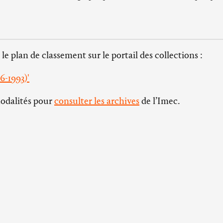
 le plan de classement sur le portail des collections :
6-1993)'
modalités pour
consulter les archives
de l’Imec.
Horaires d’ouvertures
Blanche-
L’abbaye d'Ardenne :
du mardi au vendredi de 14h à 18h
Se rendre à 
fermée les week-ends et les jours
fériés
Qui contacte
006 Paris
La bibliothèque :