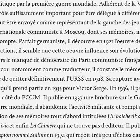
politique par la première guerre mondiale. Adhérent de la 
n rôle suffisamment important pour être délégué à différe
ut être envoyé comme représentant de la gauche des jeun
ernationale communiste à Moscou, dont ses mémoires, iné
ompte. Parfait germaniste, il découvre en 1921 l'oeuvre
uctions, il semble que cette oeuvre influence son évoluti
ers le manque de démocratie du Parti communiste françai
scou notamment comme traducteur, il constate le mêm
e de quitter définitivement l'URSS en 1928. Sa rupture 
rsqu'il prend partie en 1933 pour Victor Serge. En 1936, il 
u côté du POUM. Il publie en 1937 une brochure sur le 
rre mondiale, il abandonne l'activité militante et rompt 
ion de ses mémoires tout d'abord intitulées
Un bolchevik 
uivie
et enfin
La Chimère
qui ne trouve pas d'éditeur. Il pu
spion nommé Staline
en 1974 qui reçoit très peu d'échos dan