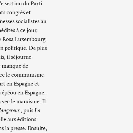
Ve section du Parti
nts congrès et
esses socialistes au
dites à ce jour,
 de Rosa Luxembourg
on politique. De plus
s, il séjourne
e manque de
avec le communisme
part en Espagne et
Guépéou en Espagne.
avec le marxisme. Il
dangereux
, puis
La
blie aux éditions
s la presse. Ensuite,