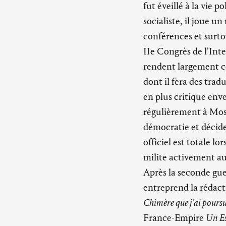
fut éveillé à la vie 
socialiste, il joue u
conférences et surto
IIe Congrès de l'Int
rendent largement c
dont il fera des trad
en plus critique env
régulièrement à Mo
démocratie et décid
officiel est totale lo
milite activement a
Après la seconde gue
entreprend la rédact
Chimère que j'ai pours
France-Empire
Un E