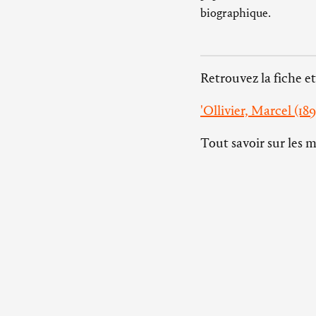
biographique.
Retrouvez la fiche et
'Ollivier, Marcel (189
Tout savoir sur les 
Abbaye d’Ardenne
14280 Saint-Germain-la-
Herbe
tél. 02 31 29 37 37
Bureau parisien
6, rue Antoine Dubois, 75