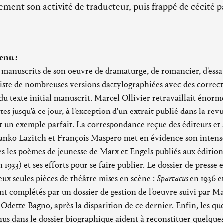
ement son activité de traducteur, puis frappé de cécité par
enu :
manuscrits de son oeuvre de dramaturge, de romancier, d'essay
existe de nombreuses versions dactylographiées avec des correct
u texte initial manuscrit. Marcel Ollivier retravaillait énormé
es jusqu'à ce jour, à l'exception d'un extrait publié dans la rev
nt un exemple parfait. La correspondance reçue des éditeurs e
anko Lazitch et François Maspero met en évidence son intense
s les poèmes de jeunesse de Marx et Engels publiés aux éditions 
n 1933) et ses efforts pour se faire publier. Le dossier de presse 
eux seules pièces de théâtre mises en scène :
Spartacus
en 1936 e
t complétés par un dossier de gestion de l'oeuvre suivi par Mar
Odette Bagno, après la disparition de ce dernier. Enfin, les q
enus dans le dossier biographique aident à reconstituer quelque