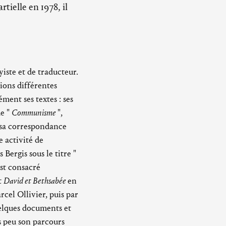
tielle en 1978, il
iste et de traducteur.
ions différentes
ment ses textes : ses
ue "
Communisme
",
t sa correspondance
 activité de
Bergis sous le titre "
est consacré
t
David et Bethsabée
en
cel Ollivier, puis par
uelques documents et
s peu son parcours