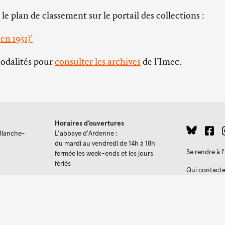
 le plan de classement sur le portail des collections :
en 1951)'
modalités pour
consulter les archives
de l’Imec.
Horaires d’ouvertures
Blanche-
L’abbaye d'Ardenne :
du mardi au vendredi de 14h à 18h
Se rendre à 
fermée les week-ends et les jours
fériés
Qui contacte
006 Paris
La bibliothèque :
Politique de 
du mardi au jeudi de 9h30 à 18h
ves
le vendredi de 9h à 17h
Made with
Kirb
stance
es.com
Les expositions temporaires :