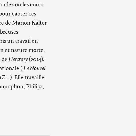
Boulez ou les cours
 pour capter ces
vre de Marion Kalter
mbreuses
is un travail en
n et nature morte.
e de
Herstory
(2014).
ationale (
Le Nouvel
AZ.
..). Elle travaille
ammophon, Philips,