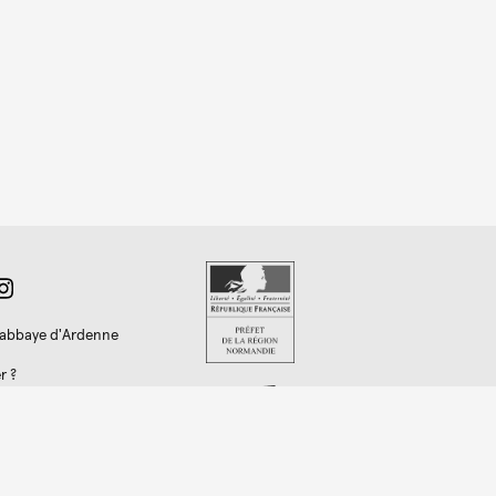
l'abbaye d'Ardenne
r ?
confidentialité
y