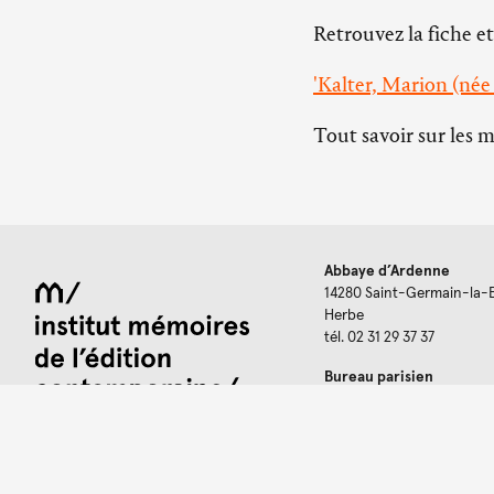
Retrouvez la fiche et
'Kalter, Marion (née 
Tout savoir sur les 
Abbaye d’Ardenne
14280 Saint-Germain-la-
Herbe
tél. 02 31 29 37 37
Bureau parisien
6, rue Antoine Dubois, 75
Pour consulter les archi
Service d'orientation à di
chercheurs@imec-archiv