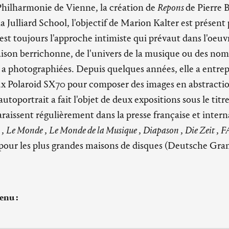
 Philharmonie de Vienne, la création de
Repons
de Pierre 
 Julliard School, l'objectif de Marion Kalter est présent
'est toujours l'approche intimiste qui prévaut dans l'oeu
 maison berrichonne, de l'univers de la musique ou des no
e a photographiées. Depuis quelques années, elle a entrepr
ux Polaroid SX70 pour composer des images en abstractio
autoportrait a fait l'objet de deux expositions sous le titr
raissent régulièrement dans la presse française et intern
a
,
Le Monde
,
Le Monde de la
Musique
,
Diapason
,
Die Zeit
,
F
our les plus grandes maisons de disques (Deutsche Gr
enu :