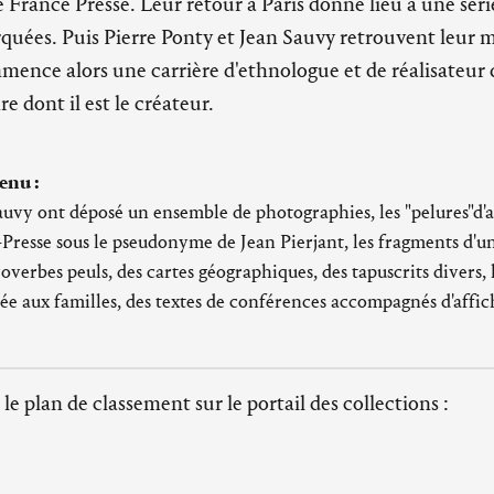
e France Presse. Leur retour à Paris donne lieu à une sér
quées. Puis Pierre Ponty et Jean Sauvy retrouvent leur m
mence alors une carrière d'ethnologue et de réalisateur 
re dont il est le créateur.
enu :
auvy ont déposé un ensemble de photographies, les "pelures"d'a
-Presse sous le pseudonyme de Jean Pierjant, les fragments d'un
overbes peuls, des cartes géographiques, des tapuscrits divers, l
e aux familles, des textes de conférences accompagnés d'affich
 le plan de classement sur le portail des collections :
nte du fleuve Niger'