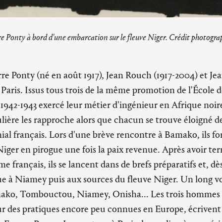
re Ponty à bord d'une embarcation sur le fleuve Niger. Crédit photograp
rre Ponty (né en août 1917), Jean Rouch (1917-2004) et Jea
 Paris. Issus tous trois de la même promotion de l'École d
n 1942-1943 exercé leur métier d'ingénieur en Afrique noi
ière les rapproche alors que chacun se trouve éloigné d
nial français. Lors d'une brève rencontre à Bamako, ils fo
Niger en pirogue une fois la paix revenue. Après avoir te
e français, ils se lancent dans de brefs préparatifs et, dè
ue à Niamey puis aux sources du fleuve Niger. Un long 
ko, Tombouctou, Niamey, Onisha... Les trois hommes 
sur des pratiques encore peu connues en Europe, écrive