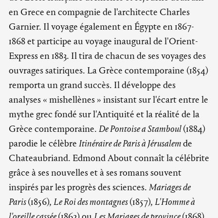
en Grece en compagnie de l'architecte Charles
Garnier. Il voyage également en Égypte en 1867-
1868 et participe au voyage inaugural de l'Orient-
Express en 1883. Il tira de chacun de ses voyages des
ouvrages satiriques. La Grèce contemporaine (1854)
remporta un grand succès. Il développe des
analyses « mishellènes » insistant sur l'écart entre le
mythe grec fondé sur l'Antiquité et la réalité de la
Grèce contemporaine.
De Pontoise a Stamboul
(1884)
parodie le célèbre
Itinéraire de Paris à Jérusalem
de
Chateaubriand. Edmond About connaît la célébrite
grâce à ses nouvelles et à ses romans souvent
inspirés par les progrès des sciences.
Mariages de
Paris
(1856),
Le Roi des montagnes
(1857),
L'Homme à
l'oreille cassée
(1862) ou
Les Mariages de province
(1868)