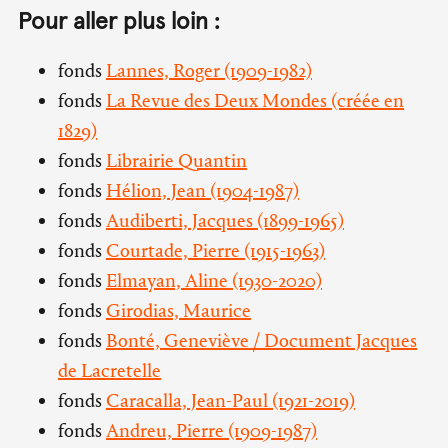
Pour aller plus loin :
fonds
Lannes, Roger (1909-1982)
fonds
La Revue des Deux Mondes (créée en
1829)
fonds
Librairie Quantin
fonds
Hélion, Jean (1904-1987)
fonds
Audiberti, Jacques (1899-1965)
fonds
Courtade, Pierre (1915-1963)
fonds
Elmayan, Aline (1930-2020)
fonds
Girodias, Maurice
fonds
Bonté, Geneviève / Document Jacques
de Lacretelle
fonds
Caracalla, Jean-Paul (1921-2019)
fonds
Andreu, Pierre (1909-1987)