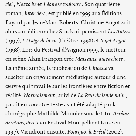
ciel
,
Not to be
et
Léonore toujours
. Son quatrième
roman,
Interview
, est publié en 1995 aux Éditions
Fayard par Jean-Marc Roberts. Christine Angot suit
alors son éditeur chez Stock où paraissent
Les Autres
(1997),
L'Usage de la vie
(théâtre, 1998) et
Sujet Angot
(1998). Lors du Festival d'Avignon 1999, le metteur
en scène Alain Françon crée
Mais aussi autre chose
.
La même année, la publication de
L'Inceste
va
susciter un engouement médiatique autour d'une
œuvre qui travaille sur les frontières entre fiction et
réalité.
Normalement
, suivi de
La Peur du lendemain
,
paraît en 2000 (ce texte avait été adapté par la
chorégraphe Mathilde Monnier sous le titre
Arrêtez,
arrêtons, arrête
au Festival Montpellier Danse en
1997). Viendront ensuite,
Pourquoi le Brésil
(2002),