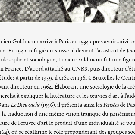
en Goldmann arrive à Paris en 1934 après avoir suivi b
. En 1942, réfugié en Suisse, il devient l'assistant de Je
hilosophe et sociologue, Lucien Goldmann fut une figur
en France. D'abord attaché au CNRS, puis directeur d'étu
tudes à partir de 1959, il créa en 1961 à Bruxelles le Centr
evint directeur en 1964. Élaborant une sociologie de la cré
cha à expliquer la littérature et les œuvres d'art à l'ai
 Dans
Le Dieu caché
(1956), il présenta ainsi les
Pensées
de Pas
la traduction d'une même vision tragique du jansénism
faire de l'œuvre d'art le produit d'une individualité se po
964), où se réaffirme le rôle prépondérant des groupes so