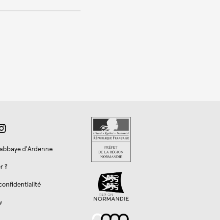
l'abbaye d'Ardenne
r ?
confidentialité
y