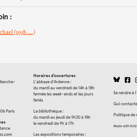
oin :
hael (1938-....)
Horaires d’ouvertures
Blanche-
L’abbaye d'Ardenne :
du mardi au vendredi de 14h à 18h
Se rendre à 
fermée les week-ends et les jours
fériés
Qui contacte
006 Paris
La bibliothèque :
Politique de 
du mardi au jeudi de 9h30 à 18h
ves
le vendredi de 9h à 17h
Made with
Kirb
stance
es.com
Les expositions temporaires :