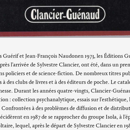
s Guérif et Jean-François Naudonen 1973, les Éditions G
ès l'arrivée de Sylvestre Clancier, ont été, dans un pre
ns policiers et de science-fiction. De nombreux titres pub
 à des clubs de livres et à des éditeurs de poche. Le catal
nesse. Durant les années quatre-vingts, Clancier-Guénau
tion : collection psychanalytique, essais sur l'esthétique, 
e. Confrontées à des problèmes de diffusion et de distribut
idèrent en 1987 de se rapprocher du groupe Isola, à l'é
taire, lequel, après le départ de Sylvestre Clancier en 198