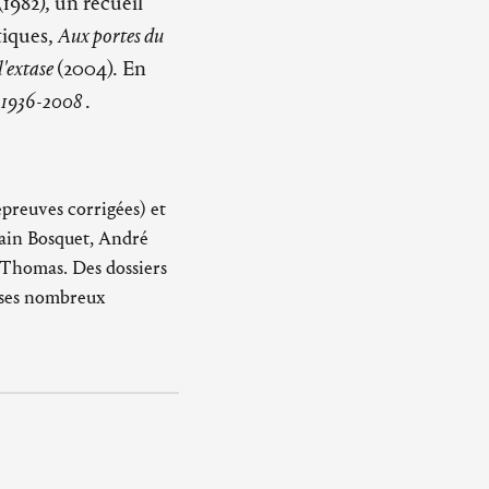
(1982), un recueil
tiques,
Aux portes du
l'extase
(2004). En
s, 1936-2008
.
épreuves corrigées) et
lain Bosquet, André
Thomas. Des dossiers
e ses nombreux