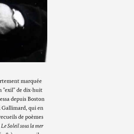
fortement marquée
 "exil" de dix-huit
dressa depuis Boston
z Gallimard, qui en
recueils de poèmes
,
Le Soleil sous la mer