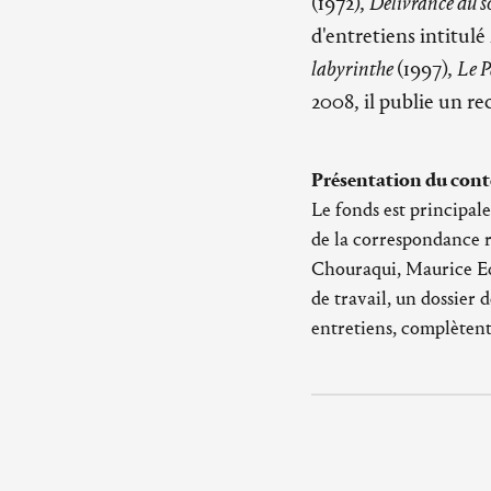
(1972),
Délivrance du s
d'entretiens intitulé
labyrinthe
(1997),
Le P
2008, il publie un re
Présentation du cont
Le fonds est principal
de la correspondance r
Chouraqui, Maurice Ed
de travail, un dossier
entretiens, complètent
Retrouvez la fiche et
'Vigée, Claude (1921-