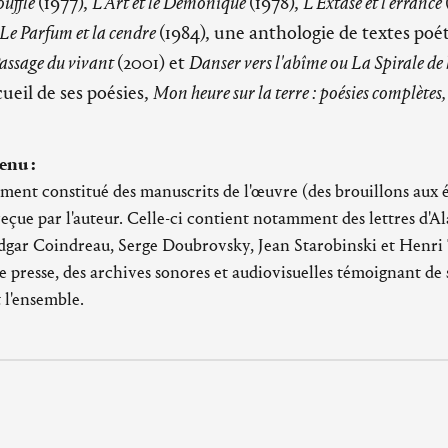
ouffle
(1977),
L'Art et le Démonique
(1978),
L'Extase et l'errance
Le Parfum et la cendre
(1984), une anthologie de textes poé
assage du vivant
(2001) et
Danser vers l'abîme ou La Spirale de 
cueil de ses poésies,
Mon heure sur la terre : poésies complète
enu :
ement constitué des manuscrits de l'œuvre (des brouillons aux 
eçue par l'auteur. Celle-ci contient notamment des lettres d'A
gar Coindreau, Serge Doubrovsky, Jean Starobinski et Henri 
 de presse, des archives sonores et audiovisuelles témoignant d
 l'ensemble.
 le plan de classement sur le portail des collections :
2020)'