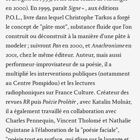
en 2000). En 1999, paraît
Signe =
, aux éditions
P.O.L., livre dans lequel Christophe Tarkos a forgé
le concept de "pâte-mot", substance fluide que l'on
construit ou déconstruit à la manière d'une pâte à
modeler ; suivront
Pan
en 2000, et
Anachronisme
en
2001, chez le même éditeur. Auteur, mais aussi
performeur-improvisateur de sa poésie, il a
multiplié les interventions publiques (notamment
au Centre Pompidou) et les lectures
radiophoniques sur France Culture. Créateur des
revues
RR
puis
Poèzie Prolétèr
, avec Katalin Molnàr,
il a également travaillé en collaboration avec
Charles Pennequin, Vincent Tholomé et Nathalie
Quintane à l'élaboration de la "poésie faciale",
"poésie tout en surface, qui glisse sur le langage et