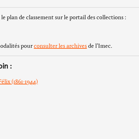
 le plan de classement sur le portail des collections :
modalités pour
consulter les archives
de l’Imec.
oin :
élix (1861-1944)
Horaires d’ouvertures
Blanche-
L’abbaye d'Ardenne :
du mardi au vendredi de 14h à 18h