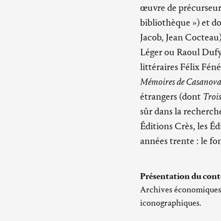
œuvre de précurseur,
bibliothèque ») et d
Jacob, Jean Cocteau)
Léger ou Raoul Dufy)
littéraires Félix Fén
Mémoires de Casanov
étrangers (dont
Troi
sûr dans la recherch
Éditions Crès, les Éd
années trente : le fo
Présentation du cont
Archives économiques et
iconographiques.