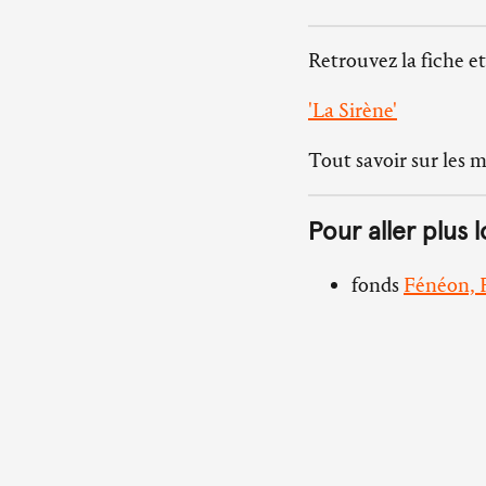
Retrouvez la fiche et
'La Sirène'
Tout savoir sur les 
Pour aller plus l
fonds
Fénéon, F
Abbaye d’Ardenne
14280 Saint-Germain-la-
Herbe